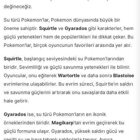
değineceğiz.
Su türü Pokemon'lar, Pokemon dünyasında büyük bir
öneme sahiptir.
Squirtle
ve
Gyarados
gibi karakterler, hem
güçlü yetenekleri hem de popülerlikleri ile dikkat çeker. Bu
Pokemon'lar, birçok oyuncunun favorileri arasında yer alır.
Squirtle
, başlangıç seviyesindeki su Pokemon'larından
biridir. Sevimliliği ve güçlü savunma yetenekleri ile bilinir.
Oyuncular, onu eğiterek
Wartortle
ve daha sonra
Blastoise
evrimlerine ulaşabilirler. Bu evrim süreci, Squirtle'ın saldırı
ve savunma güçlerini artırarak onu savaşlarda daha etkili
hale getirir.
Gyarados
ise, su türü Pokemon'ların en ikonik
örneklerinden biridir.
Magikarp
’tan evrim geçirerek bu
güçlü formuna ulaşır. Gyarados, yüksek saldırı gücü ve
çeşitli su ve hava tabanlı saldırılarla tanınır. Ayrıca,