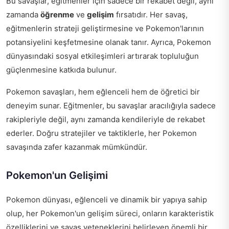
Bu savaşlar, eğitmenler için sadece bir rekabet değil, aynı
zamanda
öğrenme
ve
gelişim
fırsatıdır. Her savaş,
eğitmenlerin strateji geliştirmesine ve Pokemon'larının
potansiyelini keşfetmesine olanak tanır. Ayrıca, Pokemon
dünyasındaki sosyal etkileşimleri artırarak topluluğun
güçlenmesine katkıda bulunur.
Pokemon savaşları, hem eğlenceli hem de öğretici bir
deneyim sunar. Eğitmenler, bu savaşlar aracılığıyla sadece
rakipleriyle değil, aynı zamanda kendileriyle de rekabet
ederler. Doğru stratejiler ve taktiklerle, her Pokemon
savaşında zafer kazanmak mümkündür.
Pokemon'un Gelişimi
Pokemon dünyası, eğlenceli ve dinamik bir yapıya sahip
olup, her Pokemon'un gelişim süreci, onların karakteristik
özelliklerini ve savaş yeteneklerini belirleyen önemli bir