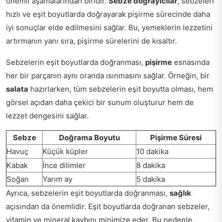
önemli aşamalarından biridir.
Sebze doğrayıcılar
, sebzeleri
hızlı ve eşit boyutlarda doğrayarak pişirme sürecinde daha
iyi sonuçlar elde edilmesini sağlar. Bu, yemeklerin lezzetini
artırmanın yanı sıra, pişirme sürelerini de kısaltır.
Sebzelerin eşit boyutlarda doğranması,
pişirme
esnasında
her bir parçanın aynı oranda ısınmasını sağlar. Örneğin, bir
salata
hazırlarken, tüm sebzelerin eşit boyutta olması, hem
görsel açıdan daha çekici bir sunum oluşturur hem de
lezzet dengesini sağlar.
Sebze
Doğrama Boyutu
Pişirme Süresi
Havuç
Küçük küpler
10 dakika
Kabak
İnce dilimler
8 dakika
Soğan
Yarım ay
5 dakika
Ayrıca, sebzelerin eşit boyutlarda doğranması,
sağlık
açısından da önemlidir. Eşit boyutlarda doğranan sebzeler,
vitamin ve mineral kaybını minimize eder. Bu nedenle,